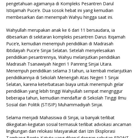
pengetahuan agamanya di Kompleks Pesantren Darul
Istiqamah Puce’e. Dua sosok hebat ini yang kemudian
membesarkan dan menempah Wahyu hingga saat ini.
Wahyullah merupakan anak ke 6 dari 11 bersaudara, ia
dibesarkan di sekitaran kompleks pesantren Darus Itiqamah
Puce’e, kemudian menempuh pendidikan di Madrasah
Ibtidaiyah Puce’e Sinjai Selatan. Setelah menyelesaikan
pendidikan pesantrennya, Wahyu melanjutkan pendidikan
Madrasah Tsanawiyah Negeri 1 Panreng Sinjai Utara.
Menempuh pendidikan selama 3 tahun, ia kembali melanjutkan
pendidikannya di Sekolah Menengah Atas Negeri 1 Sinjai
Selatan, karena keterbatasan biaya untuk menempuh gelar
pendidikan yang lebih tinggi Wahyullah sempat mengnggur
beberapa tahun, kemudian mendaftar di Sekolah Tinggi Ilmu
Sosial dan Politik (STISIP) Muhammadiyah Sinjai.
Selama menjadi Mahasiswa di Sinjai, ia banyak terlibat
dikegiatan-kegiatan sosial termasuk terlibat advokasi ancaman
lingkungan dan relokasi Masyarakat dari Izin Eksplorasi
Tambang Bonto Katute yang dikenal dengan sebutan FRONT