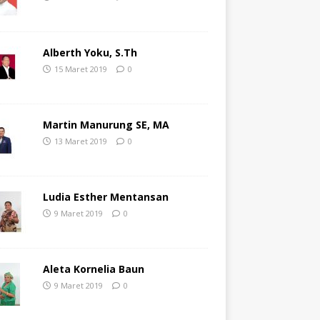
Alberth Yoku, S.Th
15 Maret 2019
0
Martin Manurung SE, MA
13 Maret 2019
0
Ludia Esther Mentansan
9 Maret 2019
0
Aleta Kornelia Baun
9 Maret 2019
0