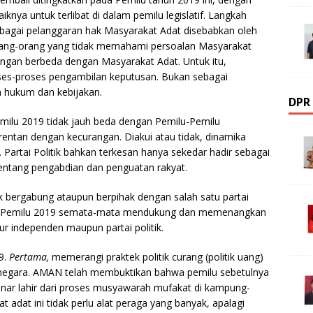
knya untuk terlibat di dalam pemilu legislatif. Langkah
erbagai pelanggaran hak Masyarakat Adat disebabkan oleh
rang-orang yang tidak memahami persoalan Masyarakat
ingan berbeda dengan Masyarakat Adat. Untuk itu,
es-proses pengambilan keputusan. Bukan sebagai
n hukum dan kebijakan.
DPR
ilu 2019 tidak jauh beda dengan Pemilu-Pemilu
rentan dengan kecurangan. Diakui atau tidak, dinamika
an. Partai Politik bahkan terkesan hanya sekedar hadir sebagai
tentang pengabdian dan penguatan rakyat.
 bergabung ataupun berpihak dengan salah satu partai
am Pemilu 2019 semata-mata mendukung dan memenangkan
lur independen maupun partai politik.
9.
Pertama,
memerangi praktek politik curang (politik uang)
egara. AMAN telah membuktikan bahwa pemilu sebetulnya
enar lahir dari proses musyawarah mufakat di kampung-
adat ini tidak perlu alat peraga yang banyak, apalagi