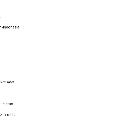
A
n-Indonesia
akat Adat
 Selatan
4213 0222