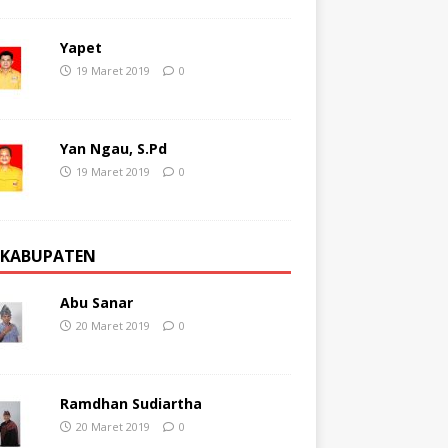
Yapet
19 Maret 2019
0
Yan Ngau, S.Pd
19 Maret 2019
0
 KABUPATEN
Abu Sanar
20 Maret 2019
0
Ramdhan Sudiartha
20 Maret 2019
0