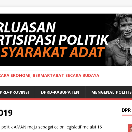
ECARA EKONOMI, BERMARTABAT SECARA BUDAYA
PRD-PROVINSI
DPRD-KABUPATEN
MENGENAL POLITIS
019
DPR 
olitik AMAN maju sebagai calon legislatif melalui 16