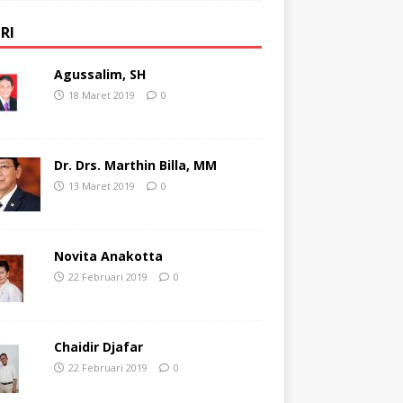
RI
Agussalim, SH
18 Maret 2019
0
Dr. Drs. Marthin Billa, MM
13 Maret 2019
0
Novita Anakotta
22 Februari 2019
0
Chaidir Djafar
22 Februari 2019
0