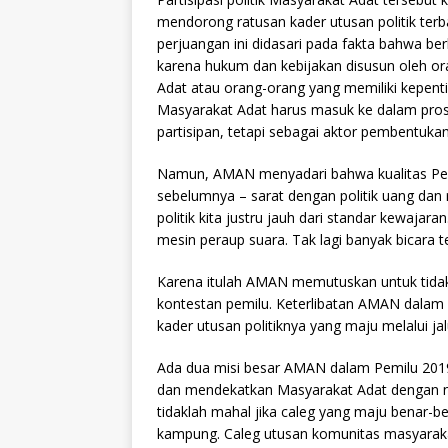
mendorong ratusan kader utusan politik terbai
perjuangan ini didasari pada fakta bahwa b
karena hukum dan kebijakan disusun oleh o
Adat atau orang-orang yang memiliki kepent
Masyarakat Adat harus masuk ke dalam pros
partisipan, tetapi sebagai aktor pembentuka
Namun, AMAN menyadari bahwa kualitas Pem
sebelumnya – sarat dengan politik uang dan 
politik kita justru jauh dari standar kewajar
mesin peraup suara. Tak lagi banyak bicara 
Karena itulah AMAN memutuskan untuk tidak
kontestan pemilu. Keterlibatan AMAN dal
kader utusan politiknya yang maju melalui ja
Ada dua misi besar AMAN dalam Pemilu 201
dan mendekatkan Masyarakat Adat dengan n
tidaklah mahal jika caleg yang maju benar-b
kampung. Caleg utusan komunitas masyarakat 