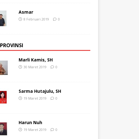
Asmar
8 Februari 2019
0
 PROVINSI
Marli Kamis, SH
30 Maret 2019
0
Sarma Hutajulu, SH
19 Maret 2019
0
Harun Nuh
19 Maret 2019
0